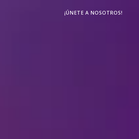
¡ÚNETE A NOSOTROS!