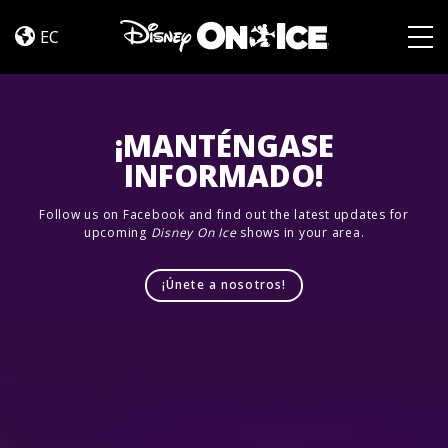
Dream
Skip to content
Big
EC
Togg
¡MANTÉNGASE
INFORMADO!
Follow us on Facebook and find out the latest updates for
upcoming
Disney On Ice
shows in your area.
¡Únete a nosotros!