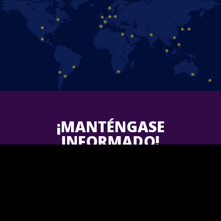
¡MANTÉNGASE
INFORMADO!
Follow us on Facebook and find out the latest updates for
upcoming
Disney On Ice
shows in your area.
¡Únete a nosotros!