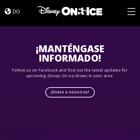
Road
Skip to content
Trip
DO
Adventures
Togg
¡MANTÉNGASE
INFORMADO!
Follow us on Facebook and find out the latest updates for
upcoming
Disney On Ice
shows in your area.
¡Únete a nosotros!