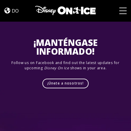
Magic
Skip to content
Pass
DO
Togg
¡MANTÉNGASE
INFORMADO!
Follow us on Facebook and find out the latest updates for
upcoming
Disney On Ice
shows in your area.
¡Únete a nosotros!