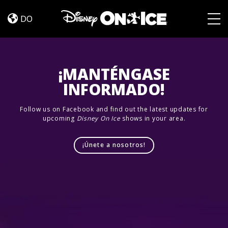
Let’s
Skip to content
Dance
DO
Togg
¡MANTÉNGASE
INFORMADO!
Follow us on Facebook and find out the latest updates for
upcoming
Disney On Ice
shows in your area.
¡Únete a nosotros!