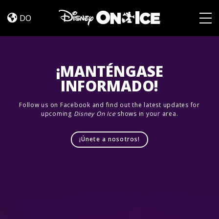
Let’s
Skip to content
Dance
DO
Togg
¡MANTÉNGASE
INFORMADO!
Follow us on Facebook and find out the latest updates for
upcoming
Disney On Ice
shows in your area.
¡Únete a nosotros!