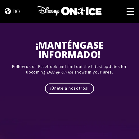
Jump
Skip to content
In!
DO
Togg
¡MANTÉNGASE
INFORMADO!
Follow us on Facebook and find out the latest updates for
upcoming
Disney On Ice
shows in your area.
¡Únete a nosotros!