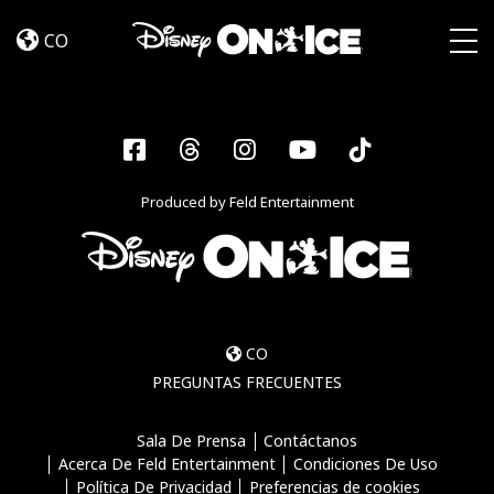
Become
Skip to content
a
CO
Disney
Togg
On
Ice
Insider
Facebook
Threads
Instagram
YouTube
Tiktok
–
Sign
Produced by Feld Entertainment
Up
CO
PREGUNTAS FRECUENTES
Sala De Prensa
Contáctanos
Acerca De Feld Entertainment
Condiciones De Uso
Política De Privacidad
Preferencias de cookies