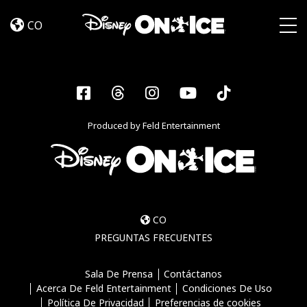
Become
Skip to content
a
CO
Disney
Togg
On
Ice
Insider
Facebook
Threads
Instagram
YouTube
Tiktok
–
Sign
Produced by Feld Entertainment
Up
CO
PREGUNTAS FRECUENTES
Sala De Prensa
Contáctanos
Acerca De Feld Entertainment
Condiciones De Uso
Política De Privacidad
Preferencias de cookies