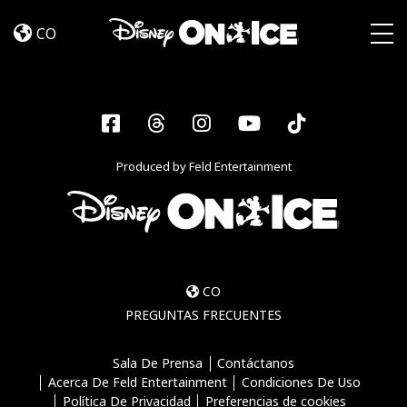
Become
Skip to content
a
CO
Disney
Togg
On
Ice
Insider
Facebook
Threads
Instagram
YouTube
Tiktok
–
Sign
Produced by Feld Entertainment
Up
CO
PREGUNTAS FRECUENTES
Sala De Prensa
Contáctanos
Acerca De Feld Entertainment
Condiciones De Uso
Política De Privacidad
Preferencias de cookies