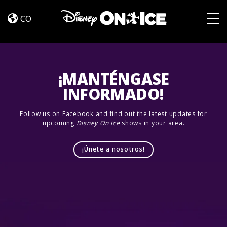
Road
Skip to content
Trip
CO
Adventures
Togg
¡MANTÉNGASE
INFORMADO!
Follow us on Facebook and find out the latest updates for
upcoming
Disney On Ice
shows in your area.
¡Únete a nosotros!