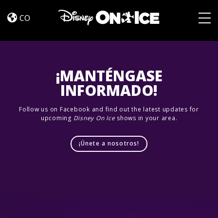
Road
Skip to content
Trip
CO
Adventures
Togg
¡MANTÉNGASE
INFORMADO!
Follow us on Facebook and find out the latest updates for
upcoming
Disney On Ice
shows in your area.
¡Únete a nosotros!