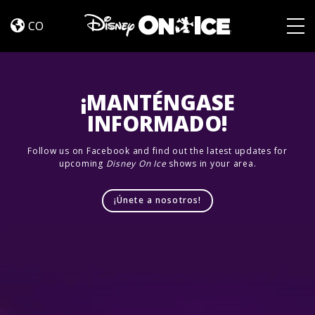
Magic
Skip to content
In
CO
The
Togg
Stars
¡MANTÉNGASE
INFORMADO!
Follow us on Facebook and find out the latest updates for
upcoming
Disney On Ice
shows in your area.
¡Únete a nosotros!