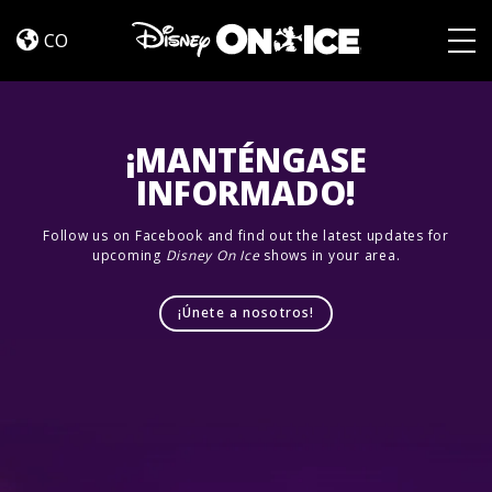
Let’s
Skip to content
Dance
CO
Dallas
Togg
Fort
Worth
¡MANTÉNGASE
INFORMADO!
Follow us on Facebook and find out the latest updates for
upcoming
Disney On Ice
shows in your area.
¡Únete a nosotros!