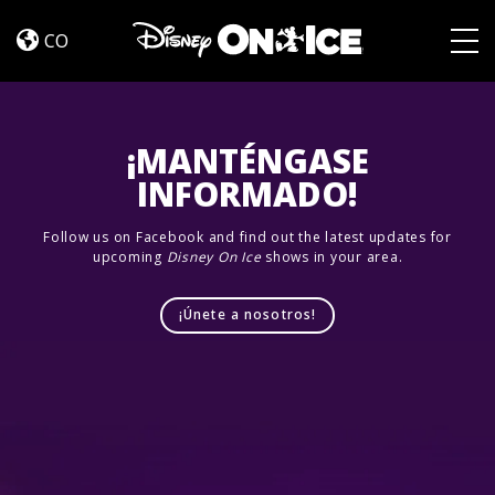
Jump
Skip to content
In!
CO
Togg
¡MANTÉNGASE
INFORMADO!
Follow us on Facebook and find out the latest updates for
upcoming
Disney On Ice
shows in your area.
¡Únete a nosotros!