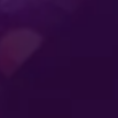
ENTRETENIMIENTO
QUE CONECTA A
TLETAS
SE
LAS
AL
GENERACIONES