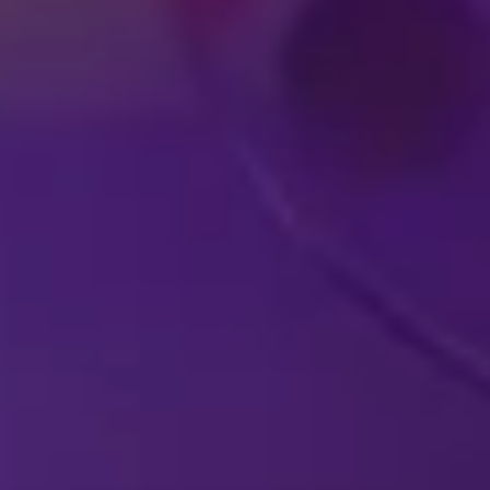
E
ESPECTÁCULOS DE DISNEY
E
EN VIVO EN TU
P
CIUDAD
ESP