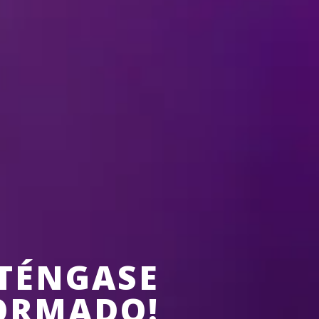
6 Aug-9 Aug,
Santiago, Chile
Movistar Arena
REMIND ME
TÉNGASE
ORMADO!