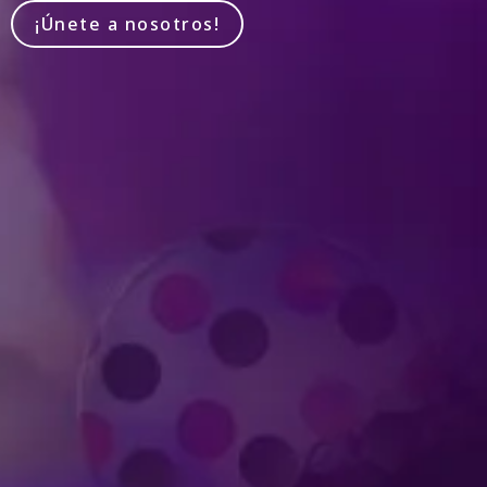
¡Únete a nosotros!
Produced by Feld Entertainment
m
ube
iktok