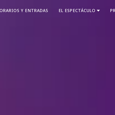
ORARIOS Y ENTRADAS
EL ESPECTÁCULO
P