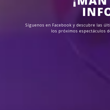
¡MAN
INF
Síguenos en Facebook y descubre las últ
los próximos espectáculos d