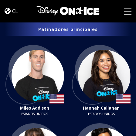
ELENCO
Skip to content
CL
Togg
Patinadores principales
Miles Addison
Hannah Callahan
ESTADOS UNIDOS
ESTADOS UNIDOS