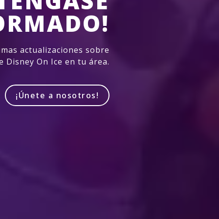
TÉNGASE
ORMADO!
imas actualizaciones sobre
e Disney On Ice en tu área.
¡Únete a nosotros!