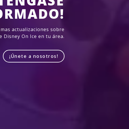
TÉNGASE
ORMADO!
imas actualizaciones sobre
e Disney On Ice en tu área.
¡Únete a nosotros!