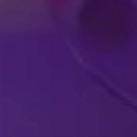
E
ENV
ESPECTÁCULOS DE DISNEY
EN VIVO EN SU
P
CIUDAD
ESP