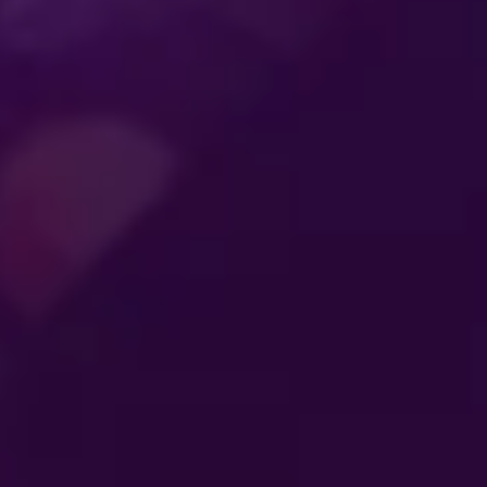
ENTRETENIMIENTO
QUE CONECTA A
TLETAS
SE
LAS
AL
GENERACIONES