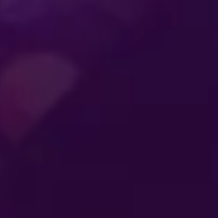
ENTRETENIMIENTO
QUE CONECTA A
TLETAS
SE
LAS
AL
GENERACIONES