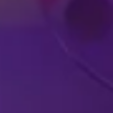
E
ENV
ESPECTÁCULOS DE DISNEY
EN VIVO EN SU
P
CIUDAD
ESP