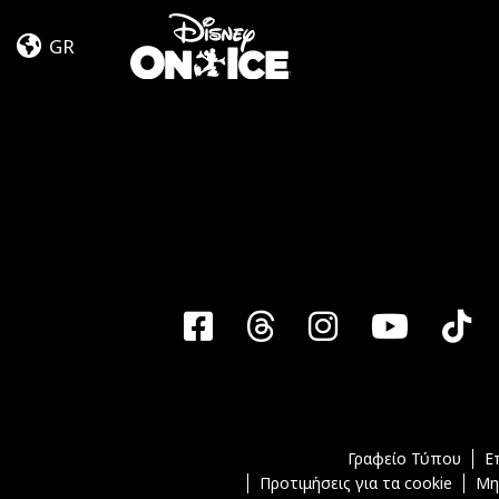
Magic
Skip to content
In
GR
The
Stars
Facebook
Threads
Instagra
YouT
T
Γραφείο Τύπου
Ε
Προτιμήσεις για τα cookie
Μη