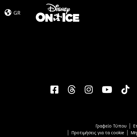
Let’s
Skip to content
Dance
GR
Facebook
Threads
Instagra
YouT
T
Γραφείο Τύπου
Ε
Προτιμήσεις για τα cookie
Μη