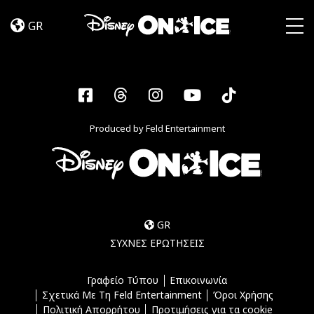
Jump
Skip to content
In!
GR
Togg
Facebook
Threads
Instagram
YouTube
Tiktok
Produced by Feld Entertainment
GR
ΣΥΧΝΕΣ ΕΡΩΤΗΣΕΙΣ
Γραφείο Τύπου
Επικοινωνία
Σχετικά Με Τη Feld Entertainment
Όροι Χρήσης
Πολιτική Απορρήτου
Προτιμήσεις για τα cookie