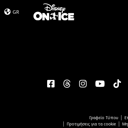
Jump
Skip to content
In!
GR
Facebook
Threads
Instagra
YouT
T
Γραφείο Τύπου
Ε
Προτιμήσεις για τα cookie
Μη