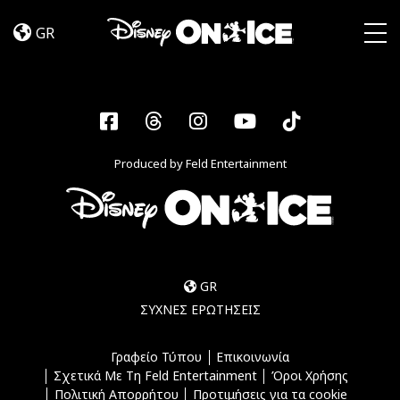
Jump
Skip to content
In!
GR
Togg
Facebook
Threads
Instagram
YouTube
Tiktok
Produced by Feld Entertainment
GR
ΣΥΧΝΕΣ ΕΡΩΤΗΣΕΙΣ
Γραφείο Τύπου
Επικοινωνία
Σχετικά Με Τη Feld Entertainment
Όροι Χρήσης
Πολιτική Απορρήτου
Προτιμήσεις για τα cookie