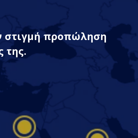
ην στιγμή προπώληση
 της.