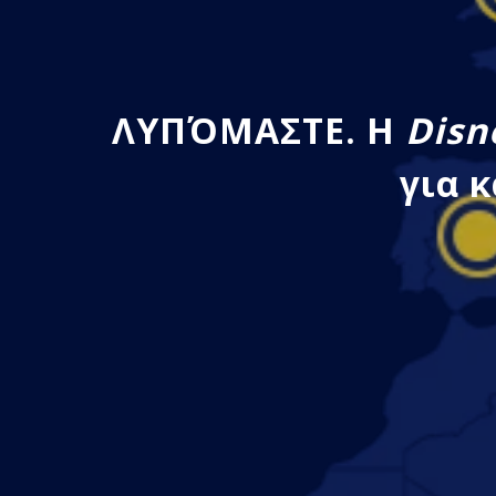
ΛΥΠΌΜΑΣΤΕ. Η
Disn
για 