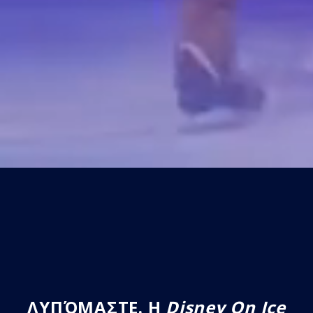
ΛΥΠΌΜΑΣΤΕ. Η
Disney On Ice