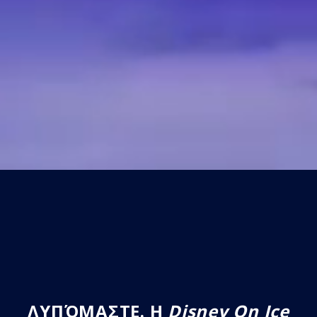
ΛΥΠΌΜΑΣΤΕ. Η
Disney On Ice