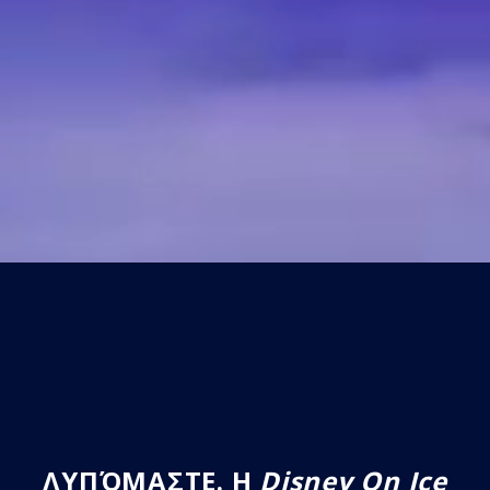
ΛΥΠΌΜΑΣΤΕ. Η
Disney On Ice