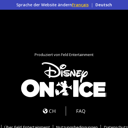
Sprache der Website ändern
Français
|
Deutsch
Produziert von Feld Entertainment
m
ube
iktok
CH
FAQ
Über Feld Entertainment
Nutzungsbedingungen
Datenschutz