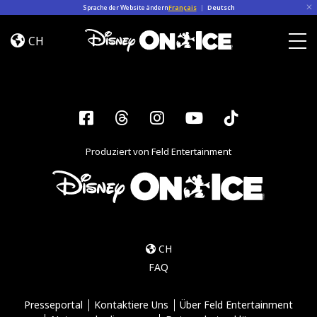
Skip to content
Sprache der Website ändern
Français
|
Deutsch
Road
Trip
CH
Adventures
Togg
Facebook
Threads
Instagram
YouTube
Tiktok
Produziert von Feld Entertainment
CH
FAQ
Presseportal
Kontaktiere Uns
Über Feld Entertainment