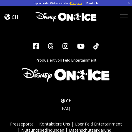
Skip to content
Sprache der Website ändern
Français
|
Deutsch
Let’s
Dance
CH
Togg
Facebook
Threads
Instagram
YouTube
Tiktok
Produziert von Feld Entertainment
CH
FAQ
Presseportal
Kontaktiere Uns
Über Feld Entertainment
Nutzungsbedingungen
Datenschutzerklärung