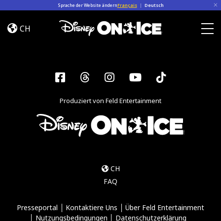
Skip to content
Sprache der Website ändern
Français
|
Deutsch
Frozen
&
CH
Encanto
Togg
Facebook
Threads
Instagram
YouTube
Tiktok
Produziert von Feld Entertainment
CH
FAQ
Presseportal
Kontaktiere Uns
Über Feld Entertainment
Nutzungsbedingungen
Datenschutzerklärung