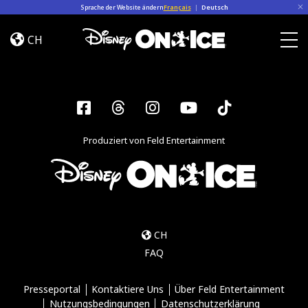
Skip to content
Sprache der Website ändern
Français
|
Deutsch
_100yrs
CH
Togg
Facebook
Threads
Instagram
YouTube
Tiktok
Produziert von Feld Entertainment
CH
FAQ
Presseportal
Kontaktiere Uns
Über Feld Entertainment
Nutzungsbedingungen
Datenschutzerklärung