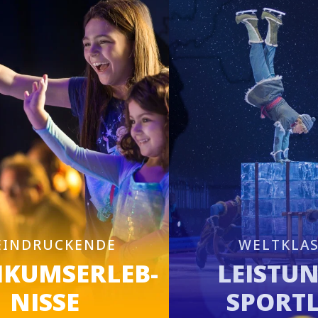
EINDRUCKENDE
WELTKLAS
IKUMSERLEB-
LEISTUN
NISSE
SPORT