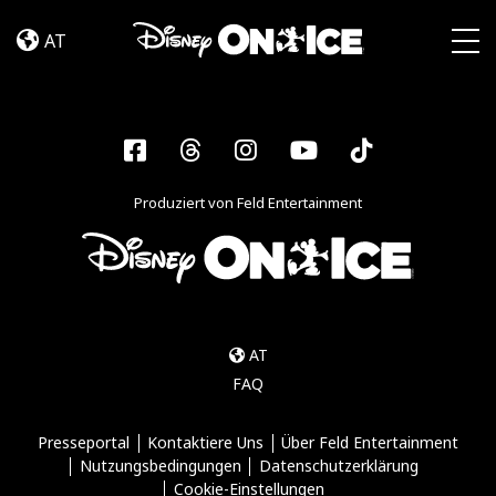
Become
Skip to content
a
AT
Disney
Togg
On
Ice
Insider
Facebook
Threads
Instagram
YouTube
Tiktok
–
Sign
Produziert von Feld Entertainment
Up
AT
FAQ
Presseportal
Kontaktiere Uns
Über Feld Entertainment
Nutzungsbedingungen
Datenschutzerklärung
Cookie-Einstellungen