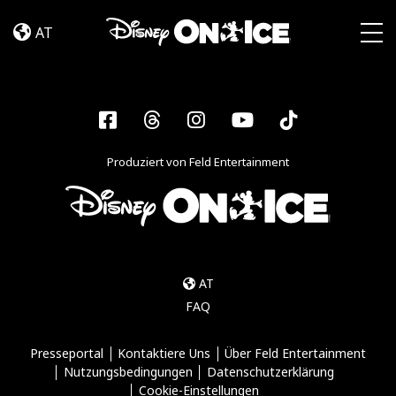
Let’s
Skip to content
Dance
AT
Togg
Facebook
Threads
Instagram
YouTube
Tiktok
Produziert von Feld Entertainment
AT
FAQ
Presseportal
Kontaktiere Uns
Über Feld Entertainment
Nutzungsbedingungen
Datenschutzerklärung
Cookie-Einstellungen