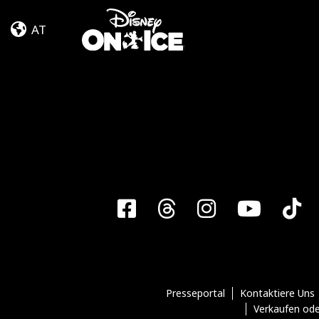
Frozen
Skip to content
&
AT
Encanto
Facebook
Threads
Instagra
YouT
T
Presseportal
Kontaktiere Uns
Verkaufen ode