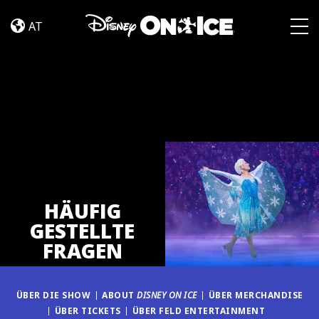
FAQ
Skip to content
AT
Togg
HÄUFIG
GESTELLTE
FRAGEN
ÜBER DIE SHOW
ABOUT
DISNEY ON ICE
ÜBER MERCHANDISE
ÜBER TICKETS
ÜBER FELD ENTERTAINMENT