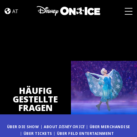
FAQ
Skip to content
AT
Togg
HÄUFIG
GESTELLTE
FRAGEN
ÜBER DIE SHOW
ABOUT
DISNEY ON ICE
ÜBER MERCHANDISE
ÜBER TICKETS
ÜBER FELD ENTERTAINMENT