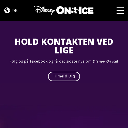
Let’s
Skip to content
Dance
DK
Togg
HOLD KONTAKTEN VED
LIGE
Følg os på Facebook og få det sidste nye om
Disney On Ice
!
Tilmeld Dig