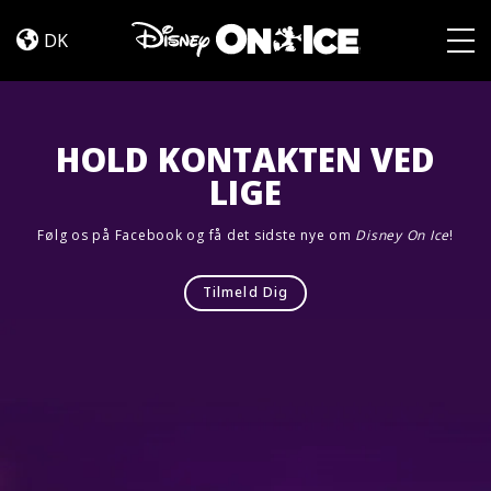
Let’s
Skip to content
Dance
DK
Togg
HOLD KONTAKTEN VED
LIGE
Følg os på Facebook og få det sidste nye om
Disney On Ice
!
Tilmeld Dig