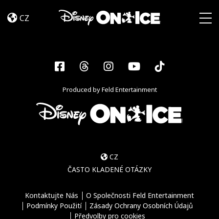
Become
Skip to content
a
CZ
Disney
Togg
On
Ice
Insider
Facebook
Threads
Instagram
YouTube
Tiktok
–
Sign
Produced by Feld Entertainment
Up
CZ
ČASTO KLADENÉ OTÁZKY
Kontaktujte Nás
O Společnosti Feld Entertainment
Podmínky Použití
Zásady Ochrany Osobních Údajů
Předvolby pro cookies