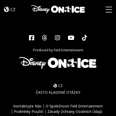
Road
Skip to content
Trip
CZ
Adventures
Togg
Facebook
Threads
Instagram
YouTube
Tiktok
Produced by Feld Entertainment
CZ
ČASTO KLADENÉ OTÁZKY
Kontaktujte Nás
O Společnosti Feld Entertainment
Podmínky Použití
Zásady Ochrany Osobních Údajů