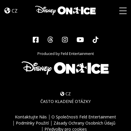
Let’s
Skip to content
Dance
CZ
Togg
Facebook
Threads
Instagram
YouTube
Tiktok
Produced by Feld Entertainment
CZ
ČASTO KLADENÉ OTÁZKY
Kontaktujte Nás
O Společnosti Feld Entertainment
Podmínky Použití
Zásady Ochrany Osobních Údajů
Předvolby pro cookies